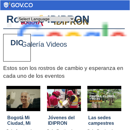
Rostros IDIPRON
Powered by
IDIPRON
DIC
Galería Videos
Estos son los rostros de cambio y esperanza en
cada uno de los eventos
Pages
Bogotá Mi
Jóvenes del
Las sedes
Ciudad, Mi
IDIPRON
campestres
Casa
restauraron
de IDIPRON