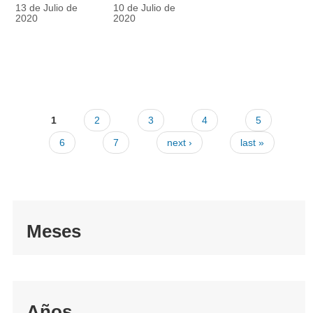
racionalmente
también
13 de Julio de
10 de Julio de
el tapabocas
cuenta
2020
2020
1
2
3
4
5
6
7
next ›
last »
Meses
Años