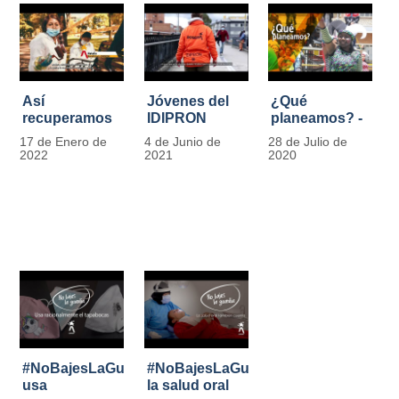
Así
Jóvenes del
¿Qué
recuperamos
IDIPRON
planeamos? -
las bancas del
comprometidos
Por Carlos
17 de Enero de
4 de Junio de
28 de Julio de
Park Way
con la
Marín, director
2022
2021
2020
gracias a los
seguridad en
de IDIPRON
jóvenes de
el Transporte
Cultura
Público
Ciudadana
#NoBajesLaGuardia:
#NoBajesLaGuardia:
usa
la salud oral