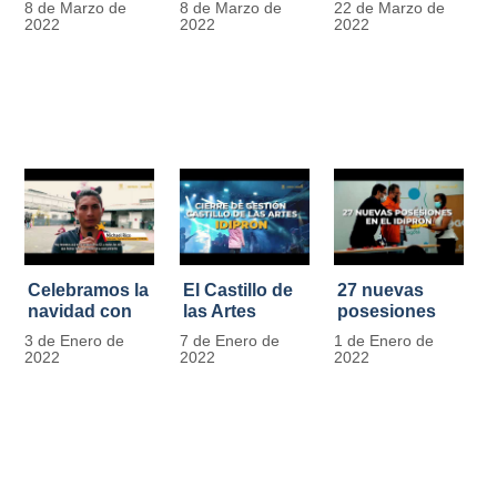
8 de Marzo de
8 de Marzo de
22 de Marzo de
Día
mujer" | 8
Javier de
2022
2022
2022
Internacional
Marzo
Nicoló | Video
de la Mujer
#MásOportunidadesParaLasMujeres
1
Celebramos la
El Castillo de
27 nuevas
navidad con
las Artes
posesiones
los Niños y
celebra su
en el IDIPRON
3 de Enero de
7 de Enero de
1 de Enero de
Niñas de los
primer año
2022
2022
2022
procesos
territoriales