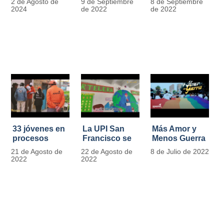
2 de Agosto de
9 de Septiembre
8 de Septiembre
más de 13.000
se convierten
2024
de 2022
de 2022
señales de
en
tránsito
laboratorios
agroecológicos
33 jóvenes en
La UPI San
Más Amor y
procesos
Francisco se
Menos Guerra
legales por
llena de color
21 de Agosto de
22 de Agosto de
8 de Julio de 2022
tensiones con
y vida con la
2022
2022
la ley reciben
llegada de
apoyo
más de 1100
alimentario y
ejemplares
pedagógico
vegetales
del IDIPRON