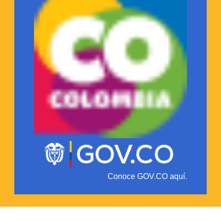
Conoce GOV.CO aquí.