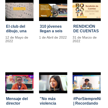
El club del
310 jóvenes
RENDICIÓN
dibujo, una
llegan a seis
DE CUENTAS
apuesta para
unidades del
IDIPRON |
12 de Mayo de
1 de Abril de 2022
31 de Marzo de
formar
IDIPRON con
Vigencia 2021
2022
2022
grandes
nuevas
#IdipronRindeCue
diseñadores
expectativas
del cómic y
de cambio
manga en
IDIPRON
Mensaje del
"No más
#PorSiempreNicol
director
violencia
| Recordando
Carlos Marín |
contra la
al Padre