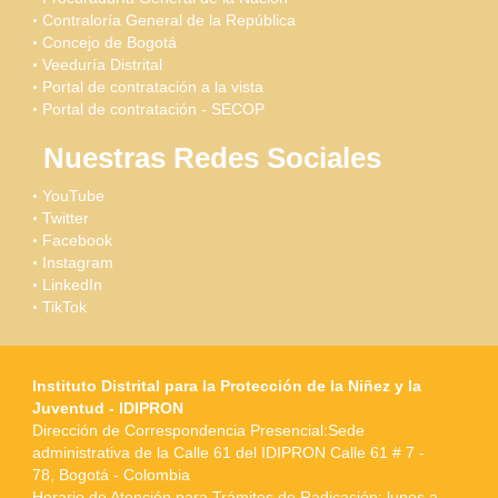
Contraloría General de la República
Concejo de Bogotá
Veeduría Distrital
Portal de contratación a la vista
Portal de contratación - SECOP
Nuestras Redes Sociales
YouTube
Twitter
Facebook
Instagram
LinkedIn
TikTok
Instituto Distrital para la Protección de la Niñez y la
Juventud - IDIPRON
Dirección de Correspondencia Presencial:Sede
administrativa de la Calle 61 del IDIPRON Calle 61 # 7 -
78, Bogotá - Colombia
Horario de Atención para Trámites de Radicación: lunes a