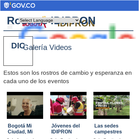
Rostros IDIPRON
Powered by
IDIPRON
DIC
Galería Videos
Estos son los rostros de cambio y esperanza en
cada uno de los eventos
Pages
Bogotá Mi
Jóvenes del
Las sedes
Ciudad, Mi
IDIPRON
campestres
Casa
restauraron
de IDIPRON