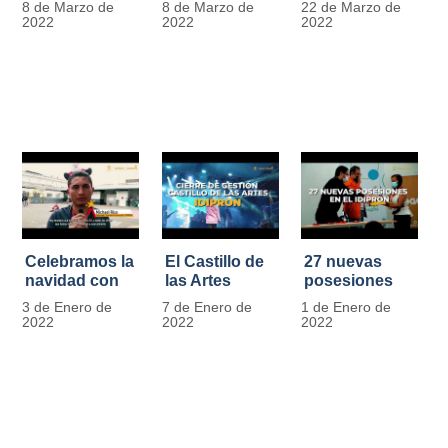
8 de Marzo de
8 de Marzo de
22 de Marzo de
Día
mujer" | 8
Javier de
2022
2022
2022
Internacional
Marzo
Nicoló | Video
de la Mujer
#MásOportunidadesParaLasMujeres
1
Celebramos la
El Castillo de
27 nuevas
navidad con
las Artes
posesiones
los Niños y
celebra su
en el IDIPRON
3 de Enero de
7 de Enero de
1 de Enero de
Niñas de los
primer año
2022
2022
2022
procesos
territoriales