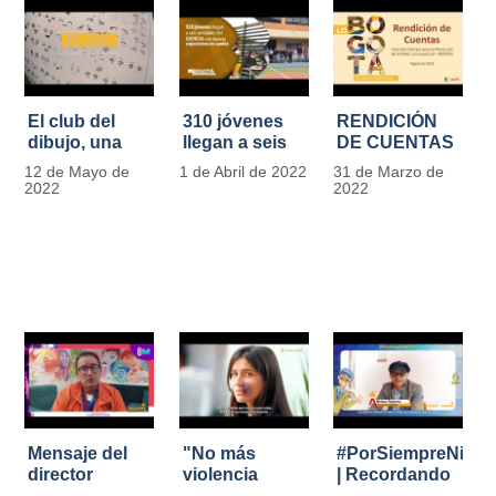
El club del
310 jóvenes
RENDICIÓN
dibujo, una
llegan a seis
DE CUENTAS
apuesta para
unidades del
IDIPRON |
12 de Mayo de
1 de Abril de 2022
31 de Marzo de
formar
IDIPRON con
Vigencia 2021
2022
2022
grandes
nuevas
#IdipronRindeCue
diseñadores
expectativas
del cómic y
de cambio
manga en
IDIPRON
Mensaje del
"No más
#PorSiempreNicol
director
violencia
| Recordando
Carlos Marín |
contra la
al Padre