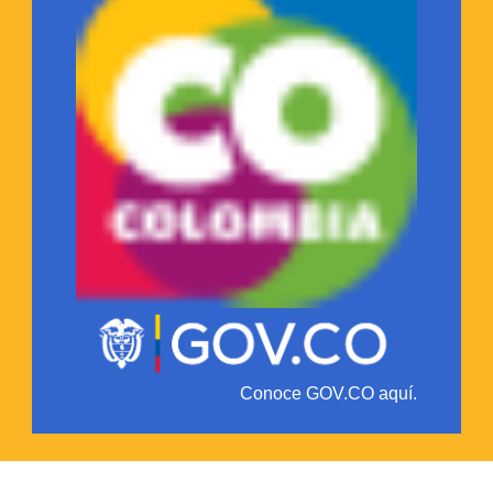
Conoce GOV.CO aquí.