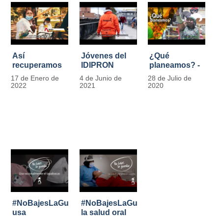
Así
Jóvenes del
¿Qué
recuperamos
IDIPRON
planeamos? -
las bancas del
comprometidos
Por Carlos
17 de Enero de
4 de Junio de
28 de Julio de
Park Way
con la
Marín, director
2022
2021
2020
gracias a los
seguridad en
de IDIPRON
jóvenes de
el Transporte
Cultura
Público
Ciudadana
#NoBajesLaGuardia:
#NoBajesLaGuardia:
usa
la salud oral