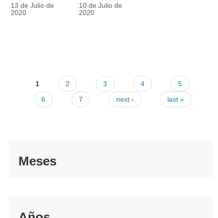
racionalmente
también
13 de Julio de
10 de Julio de
el tapabocas
cuenta
2020
2020
1
2
3
4
5
6
7
next ›
last »
Meses
Años