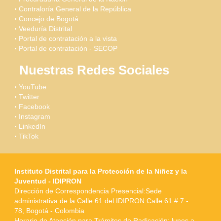
Contraloría General de la República
Concejo de Bogotá
Veeduría Distrital
Portal de contratación a la vista
Portal de contratación - SECOP
Nuestras Redes Sociales
YouTube
Twitter
Facebook
Instagram
LinkedIn
TikTok
Instituto Distrital para la Protección de la Niñez y la
Juventud - IDIPRON
Dirección de Correspondencia Presencial:Sede
administrativa de la Calle 61 del IDIPRON Calle 61 # 7 -
78, Bogotá - Colombia
Horario de Atención para Trámites de Radicación: lunes a