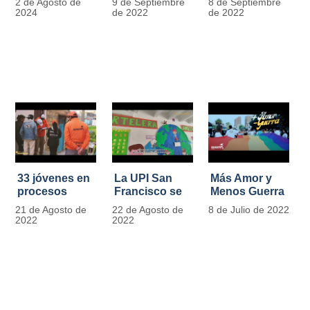
2 de Agosto de
9 de Septiembre
8 de Septiembre
más de 13.000
se convierten
2024
de 2022
de 2022
señales de
en
tránsito
laboratorios
agroecológicos
33 jóvenes en
La UPI San
Más Amor y
procesos
Francisco se
Menos Guerra
legales por
llena de color
21 de Agosto de
22 de Agosto de
8 de Julio de 2022
tensiones con
y vida con la
2022
2022
la ley reciben
llegada de
apoyo
más de 1100
alimentario y
ejemplares
pedagógico
vegetales
del IDIPRON