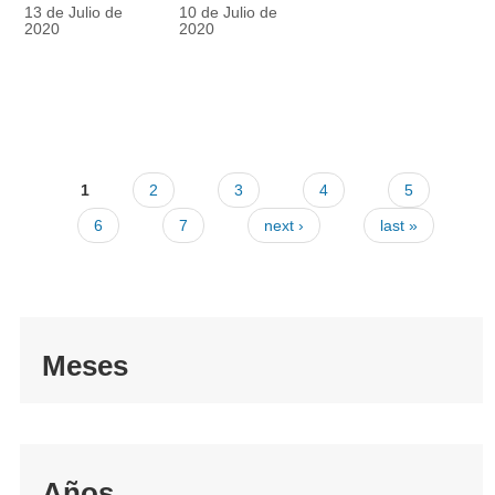
racionalmente
también
13 de Julio de
10 de Julio de
el tapabocas
cuenta
2020
2020
1
2
3
4
5
6
7
next ›
last »
Meses
Años