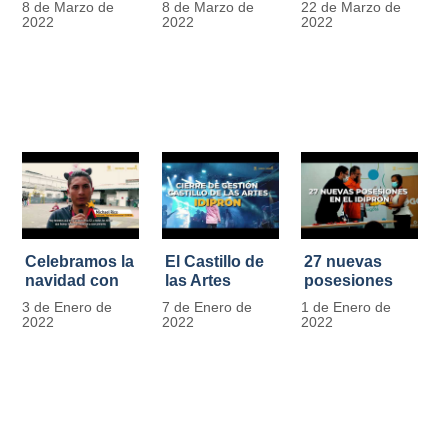
8 de Marzo de
8 de Marzo de
22 de Marzo de
Día
mujer" | 8
Javier de
2022
2022
2022
Internacional
Marzo
Nicoló | Video
de la Mujer
#MásOportunidadesParaLasMujeres
1
Celebramos la
El Castillo de
27 nuevas
navidad con
las Artes
posesiones
los Niños y
celebra su
en el IDIPRON
3 de Enero de
7 de Enero de
1 de Enero de
Niñas de los
primer año
2022
2022
2022
procesos
territoriales