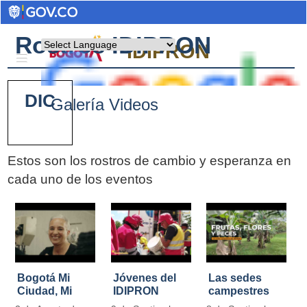
Rostros IDIPRON
Powered by
IDIPRON
DIC
Galería Videos
Estos son los rostros de cambio y esperanza en
cada uno de los eventos
Pages
Bogotá Mi
Jóvenes del
Las sedes
Ciudad, Mi
IDIPRON
campestres
Casa
restauraron
de IDIPRON