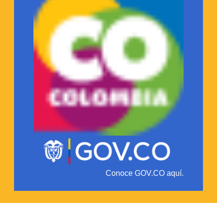
Conoce GOV.CO aquí.