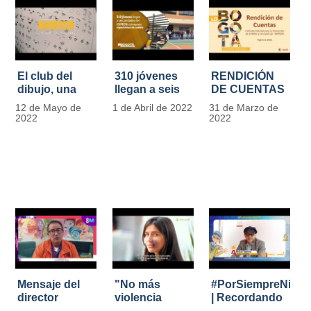
El club del
310 jóvenes
RENDICIÓN
dibujo, una
llegan a seis
DE CUENTAS
apuesta para
unidades del
IDIPRON |
12 de Mayo de
1 de Abril de 2022
31 de Marzo de
formar
IDIPRON con
Vigencia 2021
2022
2022
grandes
nuevas
#IdipronRindeCue
diseñadores
expectativas
del cómic y
de cambio
manga en
IDIPRON
Mensaje del
"No más
#PorSiempreNicol
director
violencia
| Recordando
Carlos Marín |
contra la
al Padre