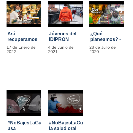
Así
Jóvenes del
¿Qué
recuperamos
IDIPRON
planeamos? -
las bancas del
comprometidos
Por Carlos
17 de Enero de
4 de Junio de
28 de Julio de
Park Way
con la
Marín, director
2022
2021
2020
gracias a los
seguridad en
de IDIPRON
jóvenes de
el Transporte
Cultura
Público
Ciudadana
#NoBajesLaGuardia:
#NoBajesLaGuardia:
usa
la salud oral