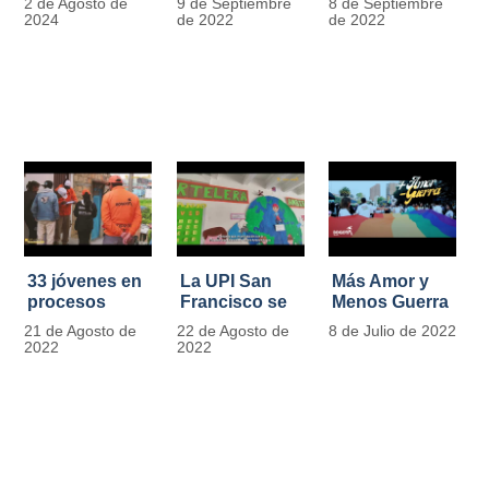
2 de Agosto de
9 de Septiembre
8 de Septiembre
más de 13.000
se convierten
2024
de 2022
de 2022
señales de
en
tránsito
laboratorios
agroecológicos
33 jóvenes en
La UPI San
Más Amor y
procesos
Francisco se
Menos Guerra
legales por
llena de color
21 de Agosto de
22 de Agosto de
8 de Julio de 2022
tensiones con
y vida con la
2022
2022
la ley reciben
llegada de
apoyo
más de 1100
alimentario y
ejemplares
pedagógico
vegetales
del IDIPRON