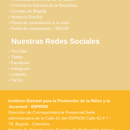
Contraloría General de la República
Concejo de Bogotá
Veeduría Distrital
Portal de contratación a la vista
Portal de contratación - SECOP
Nuestras Redes Sociales
YouTube
Twitter
Facebook
Instagram
LinkedIn
TikTok
Instituto Distrital para la Protección de la Niñez y la
Juventud - IDIPRON
Dirección de Correspondencia Presencial:Sede
administrativa de la Calle 61 del IDIPRON Calle 61 # 7 -
78, Bogotá - Colombia
Horario de Atención para Trámites de Radicación: lunes a