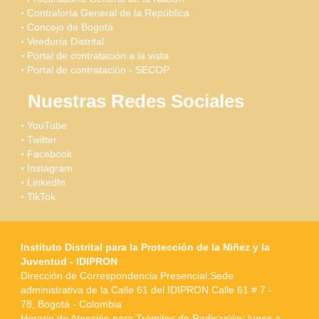
Contraloría General de la República
Concejo de Bogotá
Veeduría Distrital
Portal de contratación a la vista
Portal de contratación - SECOP
Nuestras Redes Sociales
YouTube
Twitter
Facebook
Instagram
LinkedIn
TikTok
Instituto Distrital para la Protección de la Niñez y la
Juventud - IDIPRON
Dirección de Correspondencia Presencial:Sede
administrativa de la Calle 61 del IDIPRON Calle 61 # 7 -
78, Bogotá - Colombia
Horario de Atención para Trámites de Radicación: lunes a