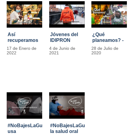
Así
Jóvenes del
¿Qué
recuperamos
IDIPRON
planeamos? -
las bancas del
comprometidos
Por Carlos
17 de Enero de
4 de Junio de
28 de Julio de
Park Way
con la
Marín, director
2022
2021
2020
gracias a los
seguridad en
de IDIPRON
jóvenes de
el Transporte
Cultura
Público
Ciudadana
#NoBajesLaGuardia:
#NoBajesLaGuardia:
usa
la salud oral