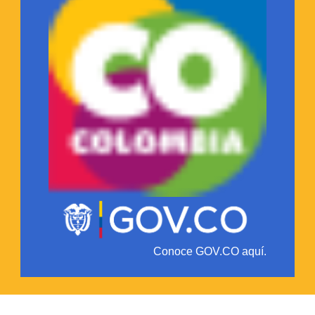
Conoce GOV.CO aquí.