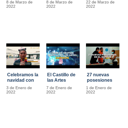
8 de Marzo de
8 de Marzo de
22 de Marzo de
Día
mujer" | 8
Javier de
2022
2022
2022
Internacional
Marzo
Nicoló | Video
de la Mujer
#MásOportunidadesParaLasMujeres
1
Celebramos la
El Castillo de
27 nuevas
navidad con
las Artes
posesiones
los Niños y
celebra su
en el IDIPRON
3 de Enero de
7 de Enero de
1 de Enero de
Niñas de los
primer año
2022
2022
2022
procesos
territoriales