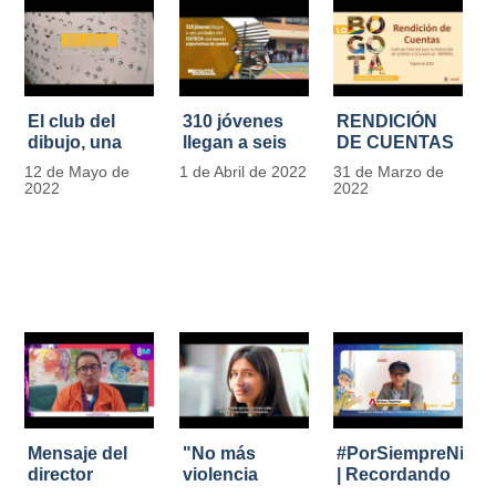
El club del
310 jóvenes
RENDICIÓN
dibujo, una
llegan a seis
DE CUENTAS
apuesta para
unidades del
IDIPRON |
12 de Mayo de
1 de Abril de 2022
31 de Marzo de
formar
IDIPRON con
Vigencia 2021
2022
2022
grandes
nuevas
#IdipronRindeCue
diseñadores
expectativas
del cómic y
de cambio
manga en
IDIPRON
Mensaje del
"No más
#PorSiempreNicol
director
violencia
| Recordando
Carlos Marín |
contra la
al Padre