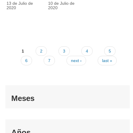
racionalmente
también
13 de Julio de
10 de Julio de
el tapabocas
cuenta
2020
2020
1
2
3
4
5
6
7
next ›
last »
Meses
Años