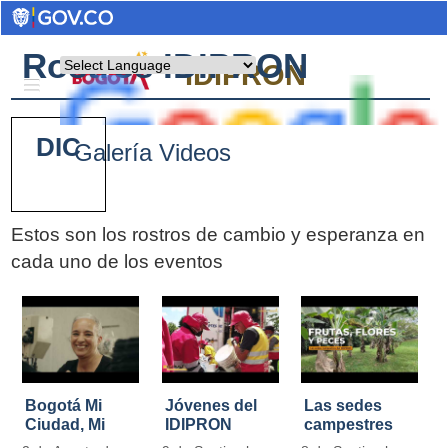
Rostros IDIPRON
Powered by
IDIPRON
DIC
Galería Videos
Estos son los rostros de cambio y esperanza en
cada uno de los eventos
Pages
Bogotá Mi
Jóvenes del
Las sedes
Ciudad, Mi
IDIPRON
campestres
Casa
restauraron
de IDIPRON