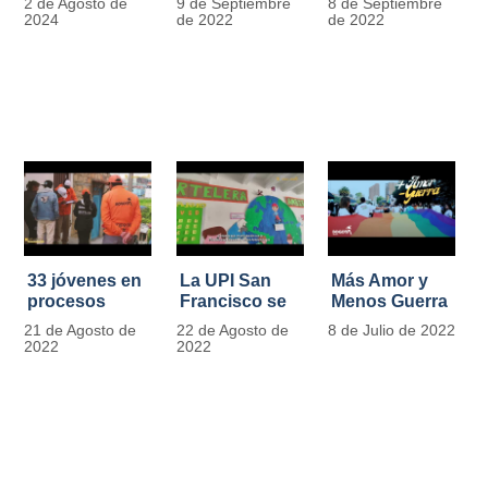
2 de Agosto de
9 de Septiembre
8 de Septiembre
más de 13.000
se convierten
2024
de 2022
de 2022
señales de
en
tránsito
laboratorios
agroecológicos
33 jóvenes en
La UPI San
Más Amor y
procesos
Francisco se
Menos Guerra
legales por
llena de color
21 de Agosto de
22 de Agosto de
8 de Julio de 2022
tensiones con
y vida con la
2022
2022
la ley reciben
llegada de
apoyo
más de 1100
alimentario y
ejemplares
pedagógico
vegetales
del IDIPRON