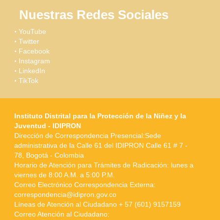
Nuestras Redes Sociales
YouTube
Twitter
Facebook
Instagram
LinkedIn
TikTok
Instituto Distrital para la Protección de la Niñez y la
Juventud - IDIPRON
Dirección de Correspondencia Presencial:Sede
administrativa de la Calle 61 del IDIPRON Calle 61 # 7 -
78, Bogotá - Colombia
Horario de Atención para Trámites de Radicación: lunes a
viernes de 8:00 A.M. a 5:00 P.M.
Correo Electrónico Correspondencia Externa:
correspondencia@idipron.gov.co
Líneas de Atención al Ciudadano + 57 (601) 9157159
Correo Atención al Ciudadano: