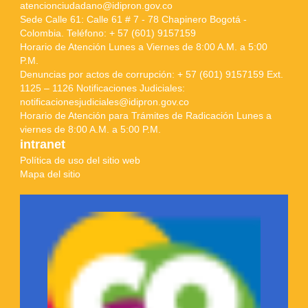
atencionciudadano@idipron.gov.co
Sede Calle 61: Calle 61 # 7 - 78 Chapinero Bogotá -
Colombia. Teléfono: + 57 (601) 9157159
Horario de Atención Lunes a Viernes de 8:00 A.M. a 5:00
P.M.
Denuncias por actos de corrupción: + 57 (601) 9157159 Ext.
1125 – 1126 Notificaciones Judiciales:
notificacionesjudiciales@idipron.gov.co
Horario de Atención para Trámites de Radicación Lunes a
viernes de 8:00 A.M. a 5:00 P.M.
intranet
Política de uso del sitio web
Mapa del sitio