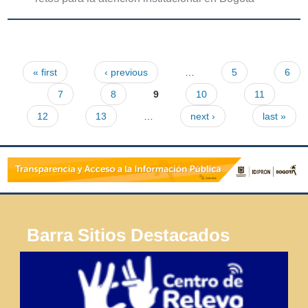
« first
‹ previous
…
5
6
Pages
7
8
9
10
11
12
13
…
next ›
last »
Barra Sitios Destacados