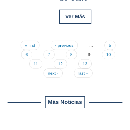
Ver Más
« first
‹ previous
…
5
Pages
6
7
8
9
10
11
12
13
…
next ›
last »
Más Noticias