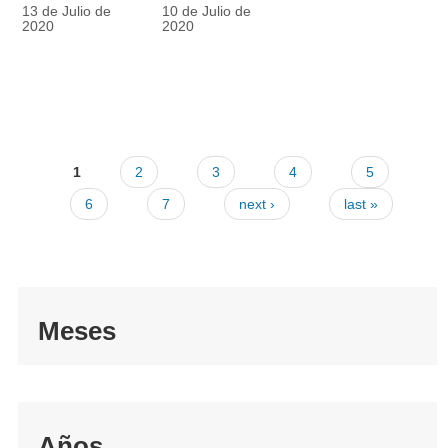
racionalmente
también
13 de Julio de
10 de Julio de
el tapabocas
cuenta
2020
2020
1
2
3
4
5
6
7
next ›
last »
Meses
Años