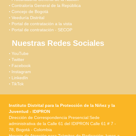
Contraloría General de la República
Concejo de Bogotá
Veeduría Distrital
Portal de contratación a la vista
Portal de contratación - SECOP
Nuestras Redes Sociales
YouTube
Twitter
Facebook
Instagram
LinkedIn
TikTok
Instituto Distrital para la Protección de la Niñez y la
Juventud - IDIPRON
Dirección de Correspondencia Presencial:Sede
administrativa de la Calle 61 del IDIPRON Calle 61 # 7 -
78, Bogotá - Colombia
Horario de Atención para Trámites de Radicación: lunes a