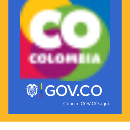
Conoce GOV.CO aquí.