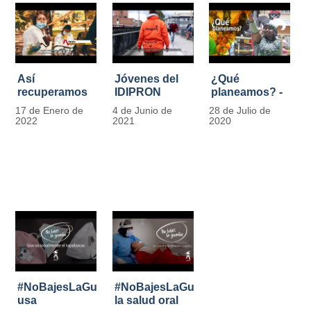
Así
Jóvenes del
¿Qué
recuperamos
IDIPRON
planeamos? -
las bancas del
comprometidos
Por Carlos
17 de Enero de
4 de Junio de
28 de Julio de
Park Way
con la
Marín, director
2022
2021
2020
gracias a los
seguridad en
de IDIPRON
jóvenes de
el Transporte
Cultura
Público
Ciudadana
#NoBajesLaGuardia:
#NoBajesLaGuardia:
usa
la salud oral