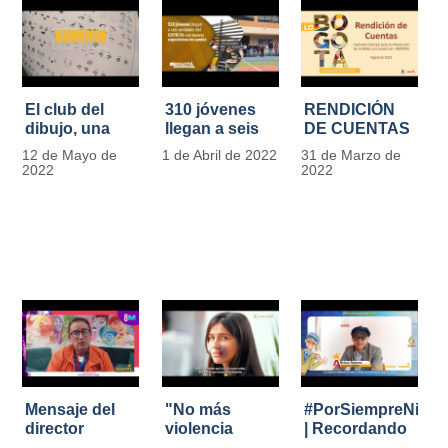
El club del
310 jóvenes
RENDICIÓN
dibujo, una
llegan a seis
DE CUENTAS
apuesta para
unidades del
IDIPRON |
12 de Mayo de
1 de Abril de 2022
31 de Marzo de
formar
IDIPRON con
Vigencia 2021
2022
2022
grandes
nuevas
#IdipronRindeCue
diseñadores
expectativas
del cómic y
de cambio
manga en
IDIPRON
Mensaje del
"No más
#PorSiempreNicol
director
violencia
| Recordando
Carlos Marín |
contra la
al Padre