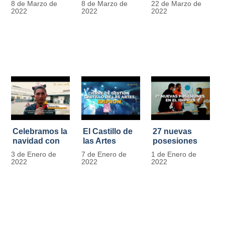
8 de Marzo de
8 de Marzo de
22 de Marzo de
Día
mujer" | 8
Javier de
2022
2022
2022
Internacional
Marzo
Nicoló | Video
de la Mujer
#MásOportunidadesParaLasMujeres
1
Celebramos la
El Castillo de
27 nuevas
navidad con
las Artes
posesiones
los Niños y
celebra su
en el IDIPRON
3 de Enero de
7 de Enero de
1 de Enero de
Niñas de los
primer año
2022
2022
2022
procesos
territoriales