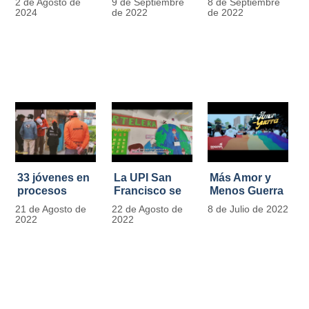
2 de Agosto de
9 de Septiembre
8 de Septiembre
más de 13.000
se convierten
2024
de 2022
de 2022
señales de
en
tránsito
laboratorios
agroecológicos
33 jóvenes en
La UPI San
Más Amor y
procesos
Francisco se
Menos Guerra
legales por
llena de color
21 de Agosto de
22 de Agosto de
8 de Julio de 2022
tensiones con
y vida con la
2022
2022
la ley reciben
llegada de
apoyo
más de 1100
alimentario y
ejemplares
pedagógico
vegetales
del IDIPRON