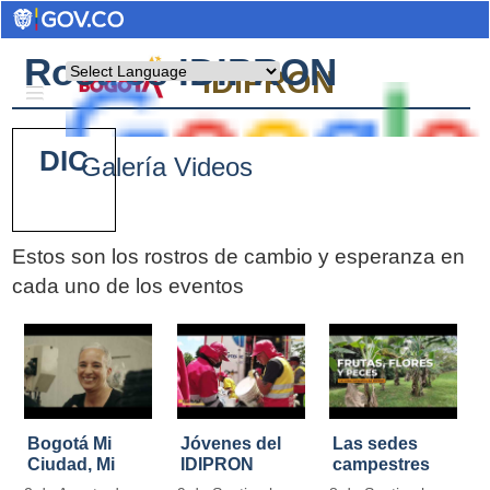
Rostros IDIPRON
Powered by
IDIPRON
DIC
Galería Videos
Estos son los rostros de cambio y esperanza en
cada uno de los eventos
Pages
Bogotá Mi
Jóvenes del
Las sedes
Ciudad, Mi
IDIPRON
campestres
Casa
restauraron
de IDIPRON